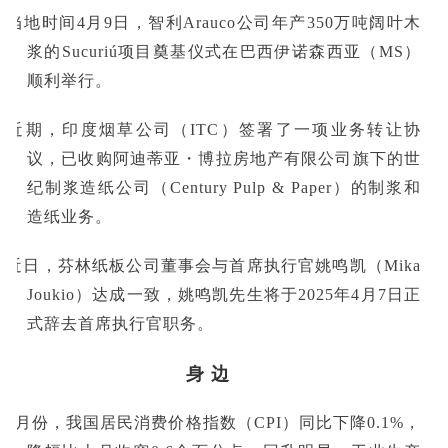
■当地时间4月9日，智利Arauco公司年产350万吨阔叶木
浆的Sucuriú项目奠基仪式在巴西伊诺森西亚（MS）
顺利举行。
■近期，印度烟草公司（ITC）签署了一项业务转让协
议，已收购阿迪蒂亚・博拉房地产有限公司旗下的世
纪制浆造纸公司（Century Pulp & Paper）的制浆和
造纸业务。
■近日，芬林纸板公司董事会与首席执行官姚鸣凯（Mika
Joukio）达成一致，姚鸣凯先生将于2025年4月7日正
式辞去首席执行官职务。
身 边
■3月份，我国居民消费价格指数（CPI）同比下降0.1%，