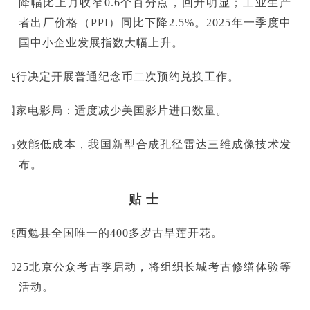
降幅比上月收窄0.6个百分点，回升明显；工业生产
者出厂价格（PPI）同比下降2.5%。2025年一季度中
国中小企业发展指数大幅上升。
■央行决定开展普通纪念币二次预约兑换工作。
■国家电影局：适度减少美国影片进口数量。
■高效能低成本，我国新型合成孔径雷达三维成像技术发
布。
贴 士
■陕西勉县全国唯一的400多
岁古旱莲开花。
■2025北京公众考古季启动，将组织长城考古修缮体验等
活动。