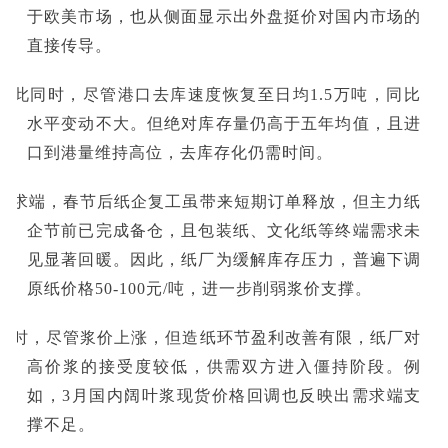
于欧美市场，也从侧面显示出外盘挺价对国内市场的
直接传导。
与此同时，尽管港口去库速度恢复至日均1.5万吨，同比
水平变动不大。但绝对库存量仍高于五年均值，且进
口到港量维持高位，去库存化仍需时间。
需求端，春节后纸企复工虽带来短期订单释放，但主力纸
企节前已完成备仓，且包装纸、文化纸等终端需求未
见显著回暖。因此，纸厂为缓解库存压力，普遍下调
原纸价格50-100元/吨，进一步削弱浆价支撑。
同时，尽管浆价上涨，但造纸环节盈利改善有限，纸厂对
高价浆的接受度较低，供需双方进入僵持阶段。例
如，3月国内阔叶浆现货价格回调也反映出需求端支
撑不足。