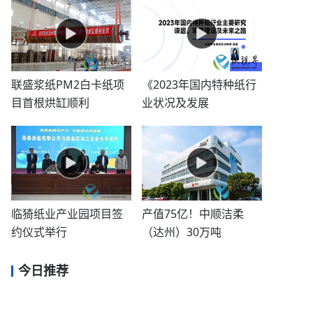
联盛浆纸PM2白卡纸项
《2023年国内特种纸行
目首根烘缸顺利
业状况及发展
临猗纸业产业园项目签
产值75亿！中顺洁柔
约仪式举行
（达州）30万吨
今日推荐