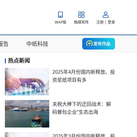
WAP版
融媒矩阵
注册 | 登录
报告
中纸科技
发布作品
热点新闻
2025年4月份国内新释放、投
资浆纸项目有多
关税大棒下的迂回战术：解
码餐包企业“生态出海
2025年3月份国内新释放、投