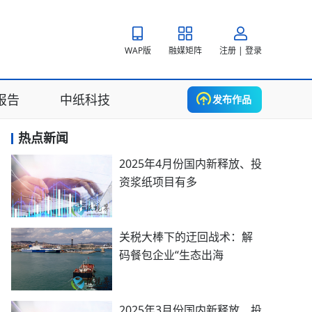
WAP版
融媒矩阵
注册 | 登录
报告
中纸科技
发布作品
热点新闻
2025年4月份国内新释放、投
资浆纸项目有多
关税大棒下的迂回战术：解
码餐包企业“生态出海
2025年3月份国内新释放、投