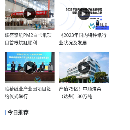
联盛浆纸PM2白卡纸项
《2023年国内特种纸行
目首根烘缸顺利
业状况及发展
临猗纸业产业园项目签
产值75亿！中顺洁柔
约仪式举行
（达州）30万吨
今日推荐