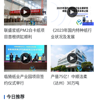
联盛浆纸PM2白卡纸项
《2023年国内特种纸行
目首根烘缸顺利
业状况及发展
临猗纸业产业园项目签
产值75亿！中顺洁柔
约仪式举行
（达州）30万吨
今日推荐