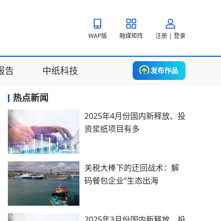
WAP版
融媒矩阵
注册 | 登录
报告
中纸科技
发布作品
热点新闻
2025年4月份国内新释放、投
资浆纸项目有多
关税大棒下的迂回战术：解
码餐包企业“生态出海
2025年3月份国内新释放、投