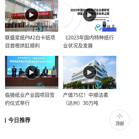
联盛浆纸PM2白卡纸项
《2023年国内特种纸行
目首根烘缸顺利
业状况及发展
临猗纸业产业园项目签
产值75亿！中顺洁柔
约仪式举行
（达州）30万吨
今日推荐
顶部