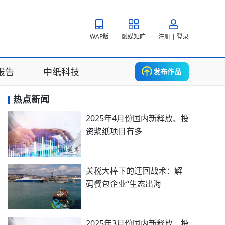
WAP版
融媒矩阵
注册 | 登录
报告
中纸科技
发布作品
热点新闻
2025年4月份国内新释放、投
资浆纸项目有多
关税大棒下的迂回战术：解
码餐包企业“生态出海
2025年3月份国内新释放、投