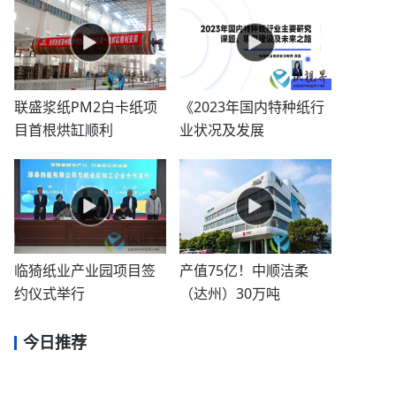
联盛浆纸PM2白卡纸项
《2023年国内特种纸行
目首根烘缸顺利
业状况及发展
临猗纸业产业园项目签
产值75亿！中顺洁柔
约仪式举行
（达州）30万吨
今日推荐