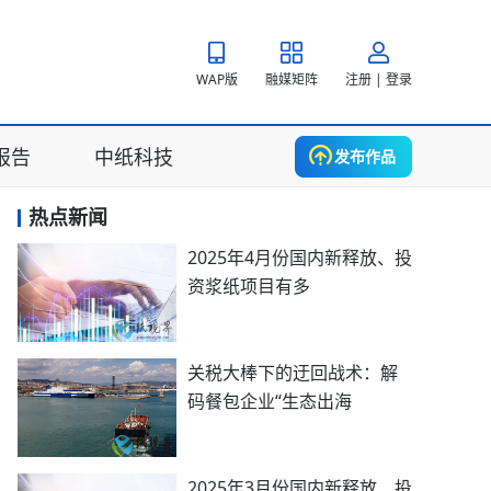
WAP版
融媒矩阵
注册 | 登录
报告
中纸科技
发布作品
热点新闻
2025年4月份国内新释放、投
资浆纸项目有多
关税大棒下的迂回战术：解
码餐包企业“生态出海
2025年3月份国内新释放、投