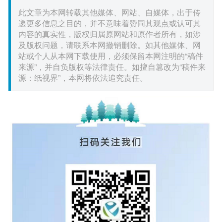
此文章为本网转载其他媒体、网站、自媒体，出于传
递更多信息之目的，并不意味着赞同其观点或认可其
内容的真实性，版权归属原网站和原作者所有，如涉
及版权问题，请联系本网撤销删除。如其他媒体、网
站或个人从本网下载使用，必须保留本网注明的“稿件
来源”，并自负版权等法律责任。如擅自篡改为“稿件来
源：纸视界”，本网将依法追究责任。