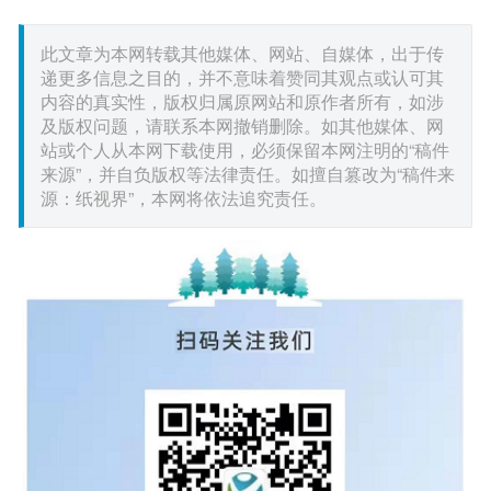
此文章为本网转载其他媒体、网站、自媒体，出于传
递更多信息之目的，并不意味着赞同其观点或认可其
内容的真实性，版权归属原网站和原作者所有，如涉
及版权问题，请联系本网撤销删除。如其他媒体、网
站或个人从本网下载使用，必须保留本网注明的“稿件
来源”，并自负版权等法律责任。如擅自篡改为“稿件来
源：纸视界”，本网将依法追究责任。