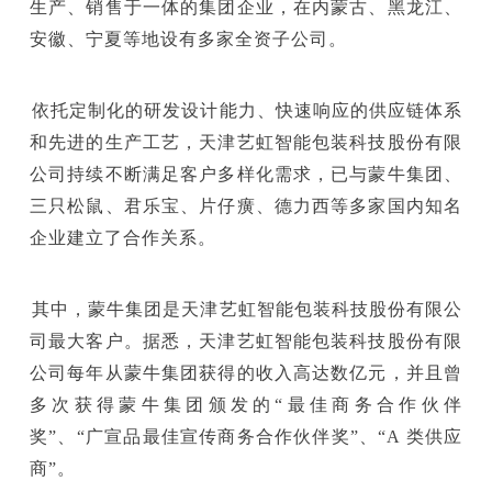
生产、销售于一体的集团企业，在内蒙古、黑龙江、
安徽、宁夏等地设有多家全资子公司。
依托定制化的研发设计能力、快速响应的供应链体系
和先进的生产工艺，天津艺虹智能包装科技股份有限
公司持续不断满足客户多样化需求，已与蒙牛集团、
三只松鼠、君乐宝、片仔癀、德力西等多家国内知名
企业建立了合作关系。
其中，蒙牛集团是天津艺虹智能包装科技股份有限公
司最大客户。据悉，天津艺虹智能包装科技股份有限
公司每年从蒙牛集团获得的收入高达数亿元，并且曾
多次获得蒙牛集团颁发的“最佳商务合作伙伴
奖”、“广宣品最佳宣传商务合作伙伴奖”、“A 类供应
商”。