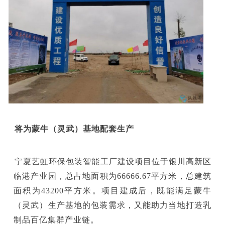
将为蒙牛（灵武）基地配套生产
宁夏艺虹环保包装智能工厂建设项目位于银川高新区
临港产业园，总占地面积为66666.67平方米，总建筑
面积为43200平方米。项目建成后，既能满足蒙牛
（灵武）生产基地的包装需求，又能助力当地打造乳
制品百亿集群产业链。