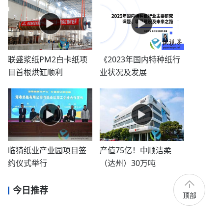
联盛浆纸PM2白卡纸项
《2023年国内特种纸行
目首根烘缸顺利
业状况及发展
临猗纸业产业园项目签
产值75亿！中顺洁柔
约仪式举行
（达州）30万吨
今日推荐
顶部