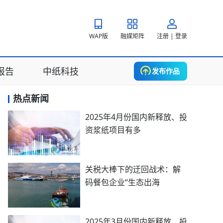
WAP版
融媒矩阵
注册 | 登录
报告
中纸科技
发布作品
热点新闻
2025年4月份国内新释放、投
资浆纸项目有多
关税大棒下的迂回战术：解
码餐包企业“生态出海
2025年3月份国内新释放、投