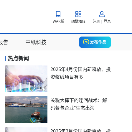
WAP版
融媒矩阵
注册 | 登录
报告
中纸科技
发布作品
热点新闻
2025年4月份国内新释放、投
资浆纸项目有多
关税大棒下的迂回战术：解
码餐包企业“生态出海
2025年3月份国内新释放、投