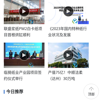
联盛浆纸PM2白卡纸项
《2023年国内特种纸行
目首根烘缸顺利
业状况及发展
临猗纸业产业园项目签
产值75亿！中顺洁柔
约仪式举行
（达州）30万吨
今日推荐
顶部