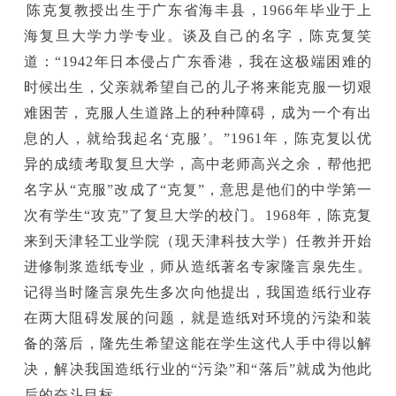
陈克复教授出生于广东省海丰县，1966年毕业于上
海复旦大学力学专业。谈及自己的名字，陈克复笑
道：“1942年日本侵占广东香港，我在这极端困难的
时候出生，父亲就希望自己的儿子将来能克服一切艰
难困苦，克服人生道路上的种种障碍，成为一个有出
息的人，就给我起名‘克服’。”1961年，陈克复以优
异的成绩考取复旦大学，高中老师高兴之余，帮他把
名字从“克服”改成了“克复”，意思是他们的中学第一
次有学生“攻克”了复旦大学的校门。1968年，陈克复
来到天津轻工业学院（现天津科技大学）任教并开始
进修制浆造纸专业，师从造纸著名专家隆言泉先生。
记得当时隆言泉先生多次向他提出，我国造纸行业存
在两大阻碍发展的问题，就是造纸对环境的污染和装
备的落后，隆先生希望这能在学生这代人手中得以解
决，解决我国造纸行业的“污染”和“落后”就成为他此
后的奋斗目标。