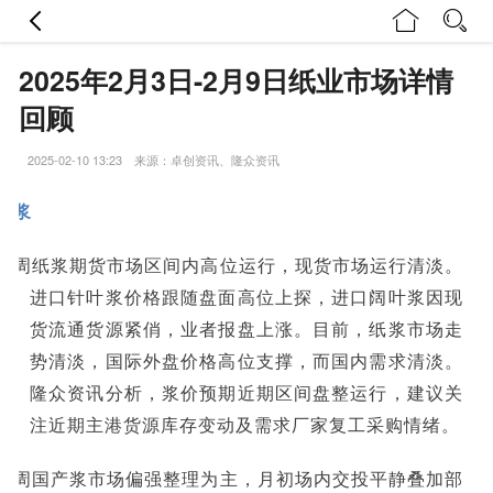
2025年2月3日-2月9日纸业市场详情
回顾
2025-02-10 13:23 来源：卓创资讯、隆众资讯
纸浆
上周纸浆期货市场区间内高位运行，现货市场运行清淡。
进口针叶浆价格跟随盘面高位上探，进口阔叶浆因现
货流通货源紧俏，业者报盘上涨。目前，纸浆市场走
势清淡，国际外盘价格高位支撑，而国内需求清淡。
隆众资讯分析，浆价预期近期区间盘整运行，建议关
注近期主港货源库存变动及需求厂家复工采
购情绪。
上周国产浆市场偏强整理为主，月初场内交投平静叠加部