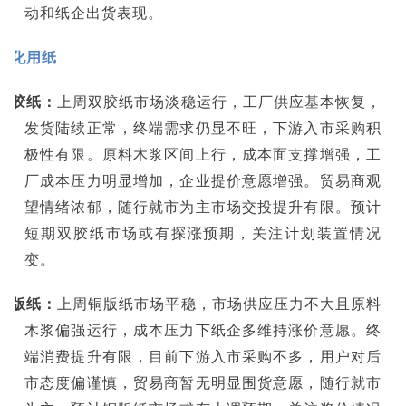
动和纸企出货表现。
文化用纸
双胶纸：
上周双胶纸市场淡稳运行，工厂供应基本恢复，
发货陆续正常，终端需求仍显不旺，下游入市采购积
极性有限。原料木浆区间上行，成本面支撑增强，工
厂成本压力明显增加，企业提价意愿增强。贸易商观
望情绪浓郁，随行就市为主市场交投提升有限。预计
短期双胶纸市场或有探涨预期，关注计划装置情况
变。
铜版纸：
上
周铜版纸市场平稳，市场供应压力不大且原料
木浆偏强运行，成本压力下纸企多维持涨价意愿。终
端消费提升有限，目前下游入市采购不多，用户对后
市态度偏谨慎，贸易商暂无明显围货意愿，随行就市