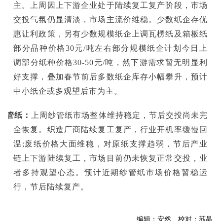
主。上周因上下游企业处于陆续复工复产阶段，市场
交投气氛仍显清淡，市场主流价维稳。少数纸企存优
惠让利政策，另有少数规模纸企上调瓦楞纸及箱板纸
部分品种价格30元/吨左右部分规模纸企计划今日上
调部分纸种价格30-50元/吨，然下游需求暂无明显利
好支撑，叠加春节前后多数纸企库存小幅攀升，预计
中小纸企或多观望后市为主。
纱管纸：
上周纱管纸市场整体维持稳定，节后交投尚未完
全恢复。织造厂商陆续复工复产，行业开机率缓慢回
温;废纸价格大面维稳，对原纸支撑趋弱，节后产业
链上下游陆续复工，市场目前仍未恢复正常交投，业
者多持观望心态。预计近期纱管纸市场价格暂稳运
行，节后陆续复产。
编辑：安然 校对：苏晶