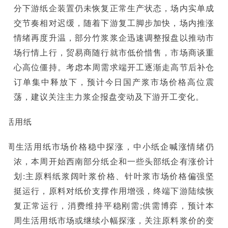
分下游纸企装置仍未恢复正常生产状态，场内实单成
交节奏相对迟缓，随着下游复工脚步加快，场内推涨
情绪再度升温，部分竹浆浆企迅速调整报盘以推动市
场行情上行，贸易商随行就市低价惜售，市场商谈重
心高位僵持。考虑本周需求端开工逐渐走高节后补仓
订单集中释放下，预计今日国产浆市场价格高位震
荡，建议关注主力浆企报盘变动及下游开工变化。
生活用纸
上周生活用纸市场价格稳中探涨，中小纸企喊涨情绪仍
浓，本周开始西南部分纸企和一些头部纸企有涨价计
划:主原料纸浆阔叶浆价格、针叶浆市场价格偏强坚
挺运行，原料对纸价支撑作用增强，终端下游陆续恢
复正常运行，消费维持平稳刚需;供需博弈，预计本
周生活用纸市场或继续小幅探涨，关注原料浆价的变