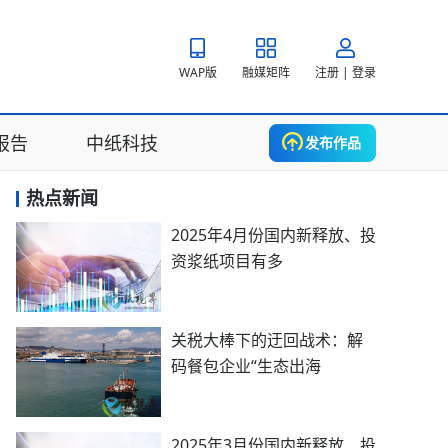
WAP版
融媒矩阵
注册 | 登录
报告
中纸科技
发布作品
热点新闻
2025年4月份国内新释放、投
资浆纸项目有多
关税大棒下的迂回战术：解
码餐包企业“生态出海
2025年3月份国内新释放、投