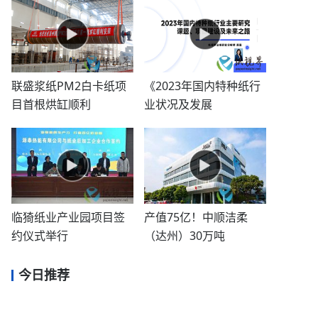
联盛浆纸PM2白卡纸项
《2023年国内特种纸行
目首根烘缸顺利
业状况及发展
临猗纸业产业园项目签
产值75亿！中顺洁柔
约仪式举行
（达州）30万吨
今日推荐