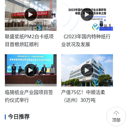
联盛浆纸PM2白卡纸项
《2023年国内特种纸行
目首根烘缸顺利
业状况及发展
临猗纸业产业园项目签
产值75亿！中顺洁柔
约仪式举行
（达州）30万吨
今日推荐
顶部