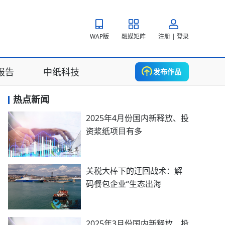
WAP版
融媒矩阵
注册 | 登录
报告
中纸科技
发布作品
热点新闻
2025年4月份国内新释放、投
资浆纸项目有多
关税大棒下的迂回战术：解
码餐包企业“生态出海
2025年3月份国内新释放、投