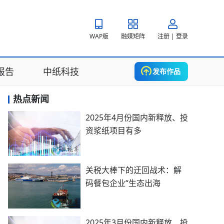
WAP版
融媒矩阵
注册 | 登录
报告
中纸科技
发布作品
热点新闻
2025年4月份国内新释放、投
资浆纸项目有多
关税大棒下的迂回战术：解
码餐包企业“生态出海
2025年3月份国内新释放、投