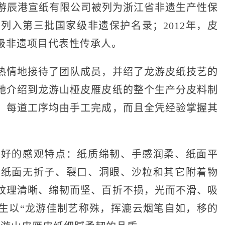
龙游辰港宣纸有限公司被列为浙江省非遗生产性保
被列入第三批国家级非遗保护名录；2012年，皮
级非遗项目代表性传承人。
情地接待了团队成员，并绍了龙游皮纸技艺的
她介绍到龙游山桠皮雁皮纸的整个生产分皮料制
，每道工序均由手工完成，而且全凭经验掌握其
的感观特点：纸质绵韧、手感润柔、纸面平
，纸面无折子、裂口、洞眼、沙粒和其它附着物
纹理清晰、绵韧而坚、百折不损，光而不滑、吸
生以“龙游佳制艺称殊，挥漉云烟笔自如，移的