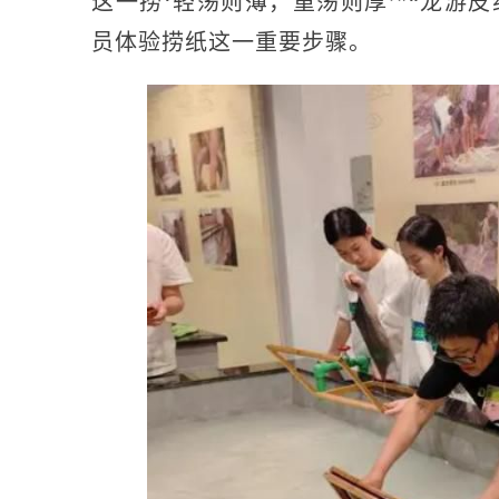
这一捞‘轻荡则薄，重荡则厚’”“龙游
员体验捞纸这一重要步骤。