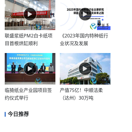
联盛浆纸PM2白卡纸项
《2023年国内特种纸行
目首根烘缸顺利
业状况及发展
临猗纸业产业园项目签
产值75亿！中顺洁柔
约仪式举行
（达州）30万吨
今日推荐