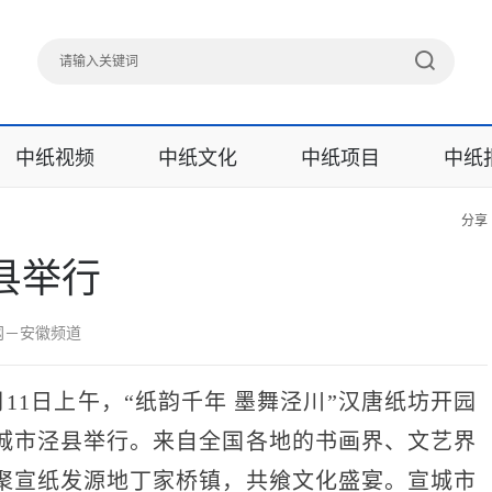
中纸视频
中纸文化
中纸项目
中纸
分享
县举行
民网－安徽频道
月11日上午，“纸韵千年 墨舞泾川”汉唐纸坊开园
城市泾县举行。来自全国各地的书画界、文艺界
聚宣纸发源地丁家桥镇，共飨文化盛宴。宣城市