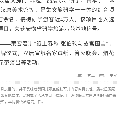
“汉唐文房街”非遗产品展示、研学、传承手工体
，汉唐美术馆等，是集文旅研学于一体的综合项
万余名，接待研学游客近4万人。该项目也入选
典型项目，荣获安徽省研学旅游示范基地称号。
—荣宏君讲“纸上春秋 张伯驹与故宫国宝”，
揭牌仪式，汉唐宣纸名家试纸，篝火晚会、烟花
”示范演出等活动。
编辑：苏晶 校对：安然
信息之目的，并不意味着赞同其观点或认可其内容的真实性，版权归属原
如其他媒体、网站或个人从本网下载使用，必须保留本网注明的“稿件来
界”，本网将依法追究责任。