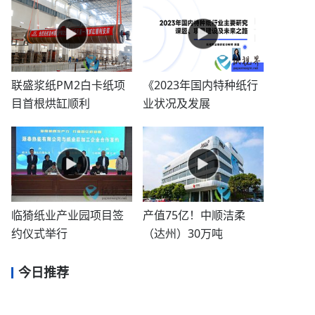
联盛浆纸PM2白卡纸项
《2023年国内特种纸行
目首根烘缸顺利
业状况及发展
临猗纸业产业园项目签
产值75亿！中顺洁柔
约仪式举行
（达州）30万吨
今日推荐