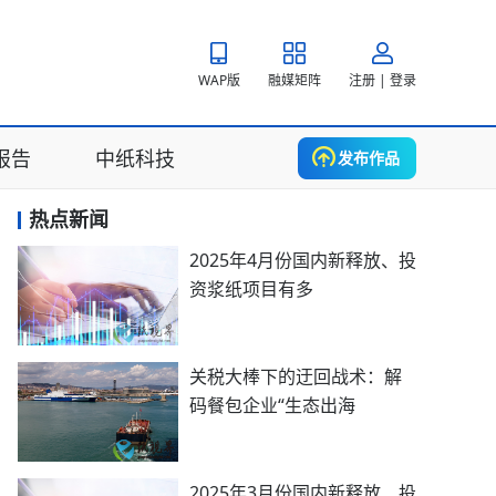
WAP版
融媒矩阵
注册 | 登录
报告
中纸科技
发布作品
热点新闻
2025年4月份国内新释放、投
资浆纸项目有多
关税大棒下的迂回战术：解
码餐包企业“生态出海
2025年3月份国内新释放、投